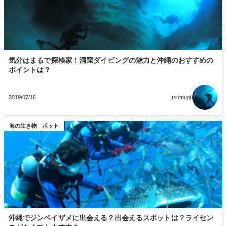
気分はまるで探検家！洞窟ダイビングの魅力と沖縄のおすすめの
ポイントは？
2019/07/16
tsumugi
ダイビングスポット
海の生き物
沖縄でジンベイザメに出会える？出会えるスポットは？ライセン