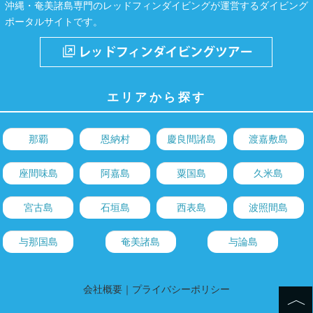
沖縄・奄美諸島専門のレッドフィンダイビングが運営するダイビング
ポータルサイトです。
エリアから探す
那覇
恩納村
慶良間諸島
渡嘉敷島
座間味島
阿嘉島
粟国島
久米島
宮古島
石垣島
西表島
波照間島
与那国島
奄美諸島
与論島
会社概要
｜
プライバシーポリシー