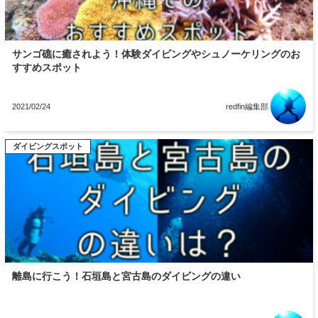
サンゴ礁に癒されよう！体験ダイビングやシュノーケリングのお
すすめスポット
2021/02/24
redfin編集部
ダイビングのヒント
ダイビングスポット
離島に行こう！石垣島と宮古島のダイビングの違い