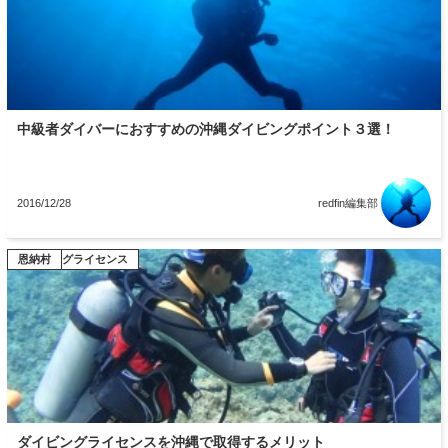
中級者ダイバーにおすすめの沖縄ダイビングポイント３選！
2016/12/28
redfin編集部
ダイビングライセンス
恩納村
ダイビングライセンスを沖縄で取得するメリット