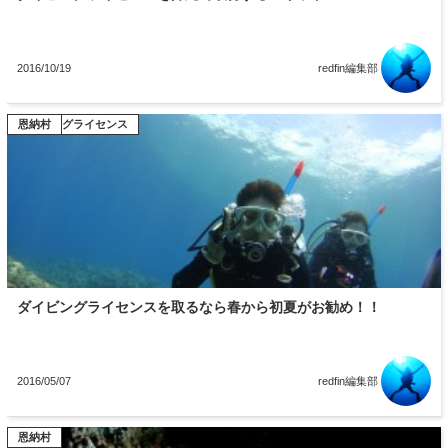
2016/10/19
redfin編集部
ダイビングライセンス
恩納村
ダイビングライセンスを取るなら春から初夏がお勧め！！
2016/05/07
redfin編集部
恩納村