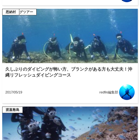
ダイビングツアー
恩納村
久しぶりのダイビングが怖い方、ブランクがある方も大丈夫！沖
縄リフレッシュダイビングコース
2017/05/19
redfin編集部
宮古島
恩納村
渡嘉敷島