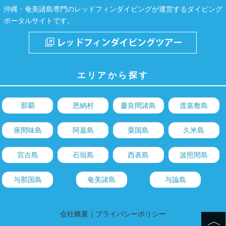
沖縄・奄美諸島専門のレッドフィンダイビングが運営するダイビング
ポータルサイトです。
エリアから探す
那覇
恩納村
慶良間諸島
渡嘉敷島
座間味島
阿嘉島
粟国島
久米島
宮古島
石垣島
西表島
波照間島
与那国島
奄美諸島
与論島
会社概要
｜
プライバシーポリシー