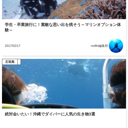
学生・卒業旅行に！素敵な思い出を残そう～マリンオプション体
験～
2017/02/17
redfin編集部
与那国島
恩納村
石垣島
絶対会いたい！沖縄でダイバーに人気の生き物3選