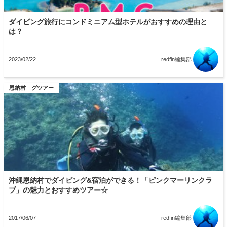
ダイビング旅行にコンドミニアム型ホテルがおすすめの理由と
は？
2023/02/22
redfin編集部
ダイビングツアー
恩納村
沖縄恩納村でダイビング&宿泊ができる！「ピンクマーリンクラ
ブ」の魅力とおすすめツアー☆
2017/06/07
redfin編集部