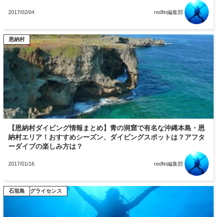
2017/02/04
redfin編集部
恩納村
【恩納村ダイビング情報まとめ】青の洞窟で有名な沖縄本島・恩
納村エリア！おすすめシーズン、ダイビングスポットは？アフタ
ーダイブの楽しみ方は？
2017/01/16
redfin編集部
ダイビングライセンス
宮古島
恩納村
石垣島