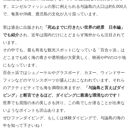
す。エンゼルフィッシュの形に例えられる与論島の人口は約5,000人
で、奄美や沖縄、鹿児島の文化が入り混っています。
実は過去に出版された
「死ぬまでに行きたい世界の絶景 日本編」
でも紹介
され、近年は国内だけにとどまらず海外からも注目されて
います。
その中でも、最も有名な観光スポットになっている「百合ヶ浜」は
どこまでも続く海の青さや透明感が大変美しく、映画やPVのロケ地
にもなっています。
百合ヶ浜ではシュノーケルやグラスボード、カヌー、ウィンドサー
フィンなどのマリンスポーツが盛んにおこなわれています。それら
のアクティビティでも海を満喫出来ますが、
「与論島と言えばダイ
ビング」と断言できるほど、ダイビングに最適な環境なのです！
世界でも屈指の水の美しさを誇り、この島でしか潜ることが出来な
いようなポイントも沢山あります。
ぜひファンダイビング、もしくは体験ダイビングで、与論島の海の
中を知って下さいね！