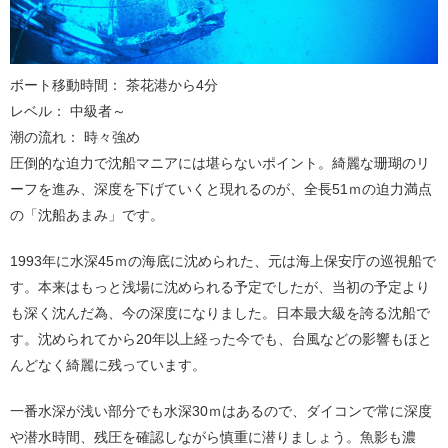
ボート移動時間： 茶花港から4分
レベル： 中級者～
潮の流れ： 時々強め
圧倒的な迫力で沈船マニアには堪らないポイント。綺麗な珊瑚のリ
ーフを進み、深度を下げていくと現れるのが、全長51ｍの迫力満点
の「沈船あまみ」です。
1993年に水深45ｍの海底に沈められた、元は海上保安庁の巡視船で
す。本来はもっと浅場に沈められる予定でしたが、当初の予定より
も深く沈んだ為、今の深度になりました。日本最大級を誇る沈船で
す。沈められてから20年以上経った今でも、台風などの影響もほと
んどなく綺麗に残っています。
一番水深が浅い部分でも水深30ｍはあるので、ダイコンで常に深度
や潜水時間、残圧を確認しながら慎重に潜りましょう。魚影も濃