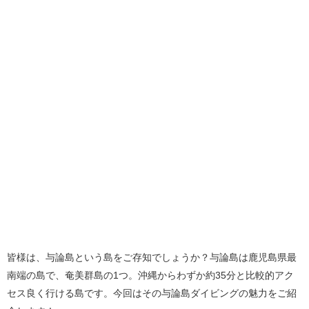
皆様は、与論島という島をご存知でしょうか？与論島は鹿児島県最
南端の島で、奄美群島の1つ。沖縄からわずか約35分と比較的アク
セス良く行ける島です。今回はその与論島ダイビングの魅力をご紹