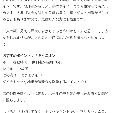
イントです。地形派からカメラ派のダイバーまで何度潜っても楽し
めます。大型回遊魚をはじめ魚群も濃く、磯マグロの回遊が見られ
ることもありますので、魚群好きな方にも最適です。
「人の顔に見える巨大な岩はちょっと怖いかも？」と思ってしまう
かもしれませんが、人面岩と一緒に記念写真を撮っちゃいましょ
う！
おすすめポイント：「キャニオン」
ボート移動時間： 供利港から約10分。
レベル： 中級者～
潮の流れ： ときどき有り
ダイナミックな地形が冒険心を刺激するポイントです。
岩の隙間を縫うように進み、ホールの中を光が差し込み青く幻想的
に照らします。
もちろん地形だけでなく、ホウセキキントキやクマザサハナムロ、