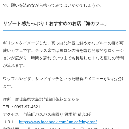
で、願いを込めながら拾ってみてはいかがでしょうか。
リゾート感たっぷり！おすすめのお店「海カフェ」
ギリシャをイメージした、真っ白な外観に鮮やかなブルーの扉が可
愛いカフェです。テラス席ではヨロンの海を臨む開放的なロケーシ
ョンが広がり、時間を忘れていつまでも長居したくなる癒しの時間
が流れます。
ワッフルやピザ、サンドイッチといった軽食のメニューがいただけ
ます。
住所：鹿児島県大島郡与論町茶花２３０９
TEL：0997-97-4621
アクセス：与論町バスバス南回り 役場前 徒歩3分
ＵＲＬ：
https://www.facebook.com/umicafeinyoron/