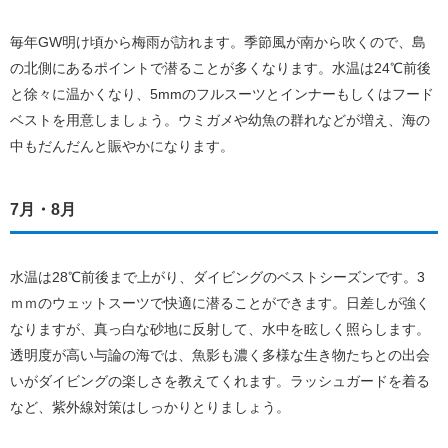
毎年GW明け頃から梅雨が訪れます。季節風が南から吹くので、島
の北側にあるポイントで潜ることが多くなります。水温は24℃前後
と徐々に温かくなり、5mmのフルスーツとインナーもしくはフード
ベストを用意しましょう。ウミガメや幼魚の群れなどが増え、海の
中もだんだんと賑やかになります。
7月・8月
水温は28℃前後まで上がり、ダイビングのベストシーズンです。3
ｍｍのウェットスーツで快適に潜ることができます。日差しが強く
なりますが、真っ白な砂地に反射して、水中を眩しく照らします。
透明度が高い与論の海では、魚影も濃く多様な生き物たちとの出会
いがダイビングの楽しさを教えてくれます。ラッシュガードを着る
など、紫外線対策はしっかりとりましょう。