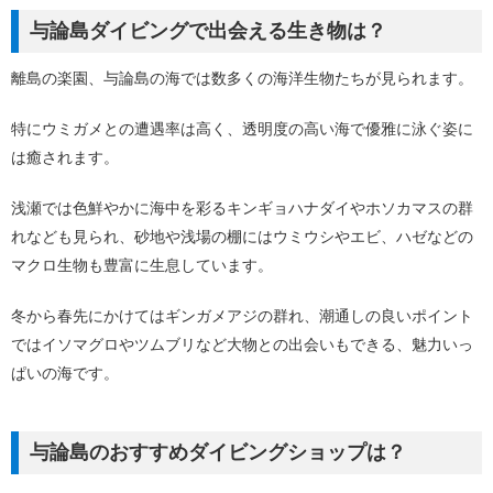
与論島ダイビングで出会える生き物は？
離島の楽園、与論島の海では数多くの海洋生物たちが見られます。
特にウミガメとの遭遇率は高く、透明度の高い海で優雅に泳ぐ姿に
は癒されます。
浅瀬では色鮮やかに海中を彩るキンギョハナダイやホソカマスの群
れなども見られ、砂地や浅場の棚にはウミウシやエビ、ハゼなどの
マクロ生物も豊富に生息しています。
冬から春先にかけてはギンガメアジの群れ、潮通しの良いポイント
ではイソマグロやツムブリなど大物との出会いもできる、魅力いっ
ぱいの海です。
与論島のおすすめダイビングショップは？