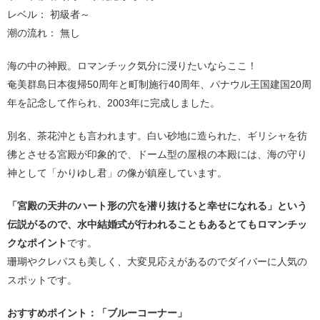
レベル： 初級者～
潮の流れ： 無し
海の中の神殿。ロマンチック気分に浸りたいならここ！
奄美群島日本復帰50周年と町制施行40周年、パナウル王国建国20周
年を記念して作られ、2003年に完成しました。
別名、茶花沖とも言われます。白い砂地に造られた、ギリシャを彷
彿とさせる宮殿が印象的で、ドーム型の屋根の本殿には、海の守り
神として「かりゆし君」の像が鎮座しています。
「宮殿の天井のハート形の穴を潜り抜けると幸せになれる」という
伝説がるので、水中結婚式が行われることもあるとてもロマンチッ
クなポイント
です。
珊瑚やクレパスも美しく、大変見応えがあるのでダイバーに人気の
スポットです。
おすすめポイント：「ブルーコーナー」