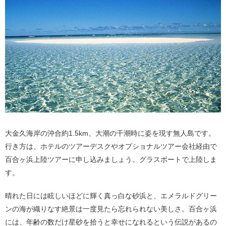
大金久海岸の沖合約1.5km、大潮の干潮時に姿を現す無人島です。
行き方は、ホテルのツアーデスクやオプショナルツアー会社経由で
百合ヶ浜上陸ツアーに申し込みましょう。グラスボートで上陸しま
す。
晴れた日には眩しいほどに輝く真っ白な砂浜と、エメラルドグリー
ンの海が織りなす絶景は一度見たら忘れられない美しさ。百合ヶ浜
には、年齢の数だけ星砂を拾うと幸せになれるという伝説があるの