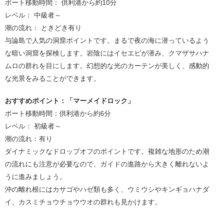
ボート移動時間： 供利港から約10分
レベル： 中級者～
潮の流れ： ときどき有り
与論島で人気の洞窟ポイントです。まるで夜の海に潜っているよう
な暗い洞窟を探検します。岩陰にはイセエビが潜み、クマザサハナ
ムロの群れを目にします。幻想的な光のカーテンが美しく、感動的
な光景をみることができます。
おすすめポイント：「マーメイドロック」
ボート移動時間：供利港から約6分
レベル： 初級者～
潮の流れ：有り
ダイナミックなドロップオフのポイントです。複雑な地形のため潮
の流れにも注意が必要なので、ガイドの進路から大きく離れないよ
うに進みましょう。
沖の離れ根にはカサゴやハゼ類も多く、ウミウシやキンギョハナダ
イ、カスミチョウチョウウオの群れも見かけます。