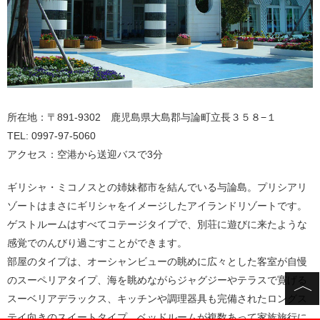
所在地：〒891-9302 鹿児島県大島郡与論町立長３５８−１
TEL: 0997-97-5060
アクセス：空港から送迎バスで3分
ギリシャ・ミコノスとの姉妹都市を結んでいる与論島。プリシアリ
ゾートはまさにギリシャをイメージしたアイランドリゾートです。
ゲストルームはすべてコテージタイプで、別荘に遊びに来たような
感覚でのんびり過ごすことができます。
部屋のタイプは、オーシャンビューの眺めに広々とした客室が自慢
のスーペリアタイプ、海を眺めながらジャグジーやテラスで寛げる
スーベリアデラックス、キッチンや調理器具も完備されたロングス
テイ向きのスイートタイプ、ベッドルームが複数あって家族旅行に