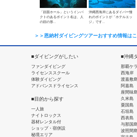
「顔面ホール」というインパ
沖縄西海岸にあるダイバー憧
クトのあるポイント名は、人
れのポイントが「ホテルエッ
の顔の形...
ジ」です...
＞＞恩納村ダイビングツアーおすすめ情報はこ
■ダイビングがしたい
■沖縄
ファンダイビング
那覇ケ
ライセンススクール
西海岸
体験ダイビング
渡嘉敷
アドバンスドライセンス
阿嘉島
座間味
■目的から探す
久米島
粟国島
一人旅
石垣島
ナイトロックス
西表島
器材レンタル付
与那国
ショップ・宿併設
波照間
秘境エリア
宮古島