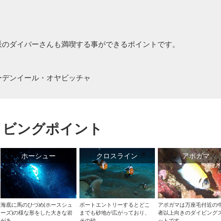
派のダイバーさんも満喫する事ができるポイントです。
ーデンイール・オヤビッチャ
イビングポイント
ホーシュー
クロスライン
アポガマ
海底に馬のひづめ(ホースシュ
ボートエントリーするとどこ
アポガマは万座毛付近の
ーズ)の様な形をした大きな岩
までも砂地が広がっており、
者以上向きのダイビング
があ...
その砂...
ットです...