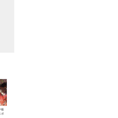
中級
スポ