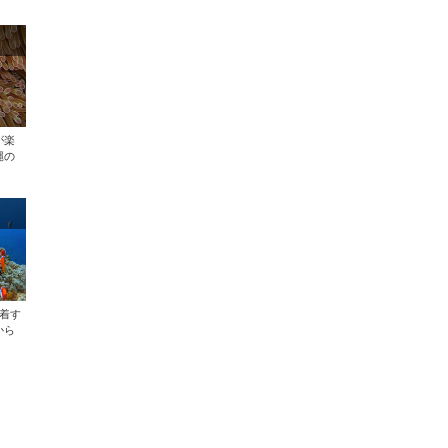
が楽
縄の
着す
から