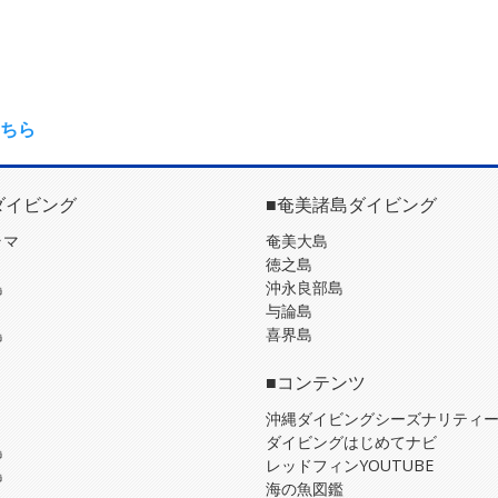
ちら
ダイビング
■奄美諸島ダイビング
ラマ
奄美大島
徳之島
島
沖永良部島
与論島
島
喜界島
■コンテンツ
沖縄ダイビングシーズナリティ
ダイビングはじめてナビ
島
レッドフィンYOUTUBE
島
海の魚図鑑