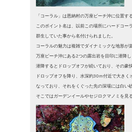
「コーラル」は恩納村の万座ビーチ沖に位置す
このポイント名は、以前この場所にハードコー
群生していた事から名付けられました。
コーラルの魅力は複雑でダイナミックな地形が
万座ビーチ沖にある2つの露出岩を目印に潜降し
潜降するとドロップオフが続いており、その豪
ドロップオフを降り、水深約30ｍ付近で大きく
なっており、それをくぐった先の深場には白い
そこではガーデンイールやセジロクマノミを見