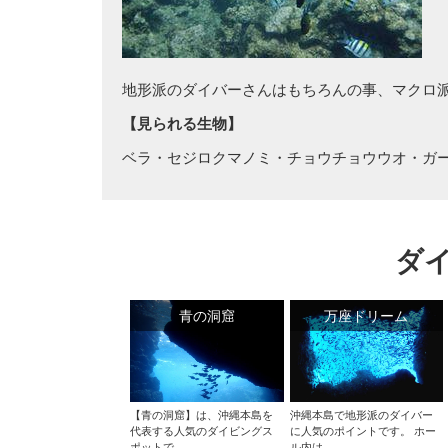
地形派のダイバーさんはもちろんの事、マクロ
【見られる生物】
ベラ・セジロクマノミ・チョウチョウウオ・ガ
ダ
青の洞窟
万座ドリーム
【青の洞窟】は、沖縄本島を
沖縄本島で地形派のダイバー
代表する人気のダイビングス
に人気のポイントです。 ホー
ポットで...
ル内は...