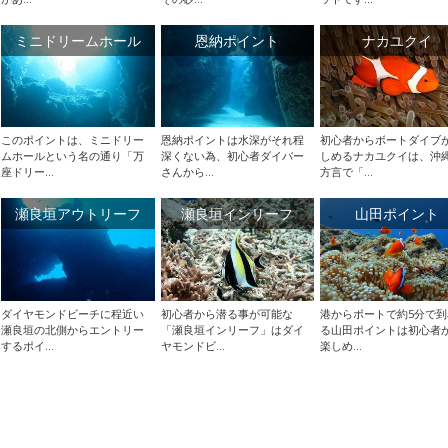
ミニドリームホール
恩納ポイント
ナカユクイ
このポイントは、ミニドリー
恩納ポイントは水深がそれ程
初心者からボートダイブ
ムホールという名の通り「万
深くない為、初心者ダイバー
しめるナカユクイは、沖
座ドリー...
さんから...
方言で「...
瀬良垣アウトリーフ
瀬良垣インリーフ
山田ポイント
ダイヤモンドビーチに程近い
初心者から潜る事が可能な
港からボートで約5分で到
瀬良垣の北側からエントリー
「瀬良垣インリーフ」はダイ
る山田ポイントは初心者
するポイ...
ヤモンドビ...
楽しめ...