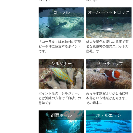
コーラル
オーバーヘッドロック
「コーラル」は恩納村の万座
雄大な景色を楽しめる事で有
ビーチ沖に位置するポイント
名な恩納村の観光スポット万
です。 ...
座毛。オ...
シルジナー
ゴリラチョップ
ポイント名の「シルジナー」
美ら海水族館より少し南に崎
とは沖縄の方言で「白砂」の
本部という地域があります。
意味です...
その崎本...
顔面ホール
ホテルエッジ